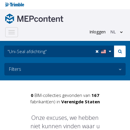
Inloggen
NL
Toggle
navigation
Filters
0
BIM-collecties gevonden van
167
fabrikant(en) in
Verenigde Staten
Onze excuses, we hebben
niet kunnen vinden waar u