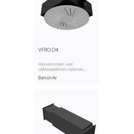
VFRO.O4
Wervelrooster, vast
uitblaaspatroon, opbouw,
toevoer/retour
Barcol-Air