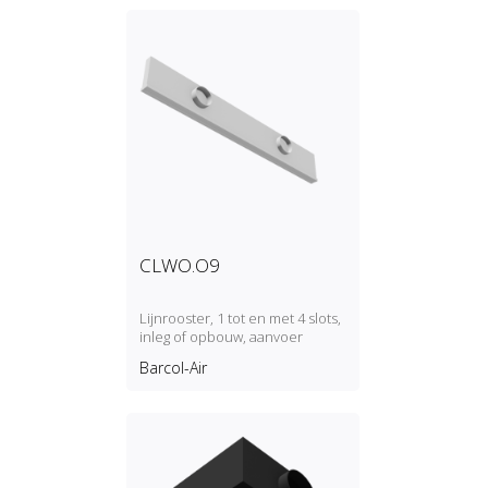
CLWO.O9
Lijnrooster, 1 tot en met 4 slots,
inleg of opbouw, aanvoer
Barcol-Air