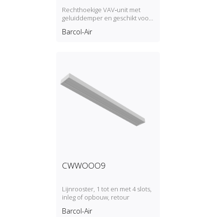
Rechthoekige VAV‑unit met
geluiddemper en geschikt voor
elektrische
Barcol-Air
naverwarmingsbatterij,
rechthoekige uitlaat
CWWOOO9
Lijnrooster, 1 tot en met 4 slots,
inleg of opbouw, retour
Barcol-Air