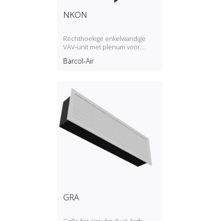
NKON
Rechthoekige enkelwandige
VAV‑unit met plenum voor
elektrische
Barcol-Air
naverwarmingsbatterij
GRA