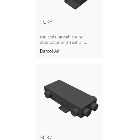
FCKY
Fan coil unit with sound
attenuator and fresh air
connection, rectangular outlet,
Barcol-Air
2‑pipe
FCKZ