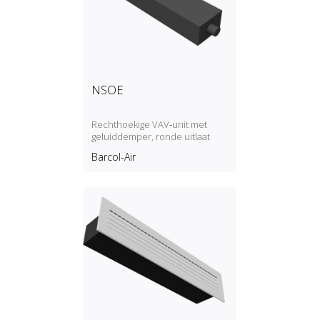
NSOE
Rechthoekige VAV‑unit met
geluiddemper, ronde uitlaat
Barcol-Air