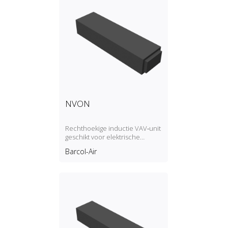
NVON
Rechthoekige inductie VAV‑unit
geschikt voor elektrische
naverwarmingsbatterij,
Barcol-Air
rechthoekige uitlaat