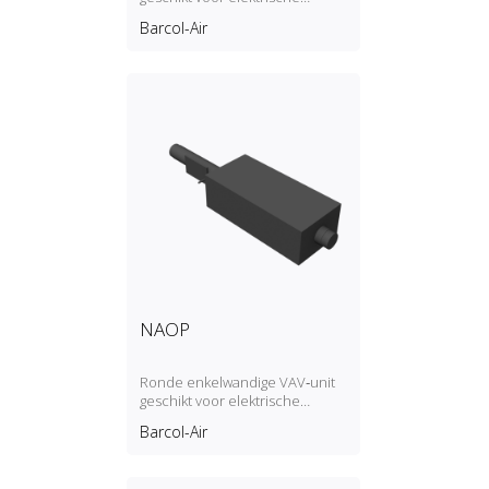
naverwarmingsbatterij, 4 ronde
Barcol-Air
uitlaten
NAOP
Ronde enkelwandige VAV‑unit
geschikt voor elektrische
naverwarmingsbatterij, ronde
Barcol-Air
uitlaat