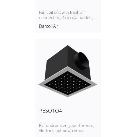
Fan coil unit with fresh air
connection, 4 circular outlets,
2‑pipe
Barcol-Air
PESO1O4
Plafondrooster, geperforeerd,
vierkant, opbouw, retour