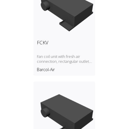
FCKV
Fan coil unit with fresh air
connection, rectangular outlet,
2‑pipe
Barcol-Air