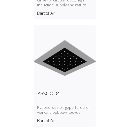
Grille for circular duct, high
induction, supply and return
Barcol-Air
PBSOOO4
Plafondrooster, geperforeerd,
vierkant, opbouw, toevoer
Barcol-Air