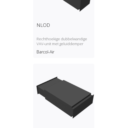
NLOD
Rechthoekige dubbelwandige
VAV‑unit met geluiddemper
Barcol-Air