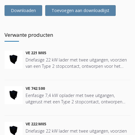
Downloaden
Toevoegen aan downloadlijst
Verwante producten
VE 221 M05
Driefasige 22 kW lader met twee uitgangen, voorzien
van een Type 2 stopcontact, ontworpen voor het
veilig en efficiënt opladen van elektrische voertuigen in
alle soorten installaties, van woongemeenschappen,
eengezinswoningen, privé- en gedeelde garages tot
VE 742 S00
tertiaire omgevingen zoals kantoren, hotels,
Eenfasige 7,4 kW oplader met twee uitgangen,
ziekenhuizen, scholen, winkelcentra, enz. Specifiek
uitgerust met een Type 2 stopcontact, ontworpen
ontworpen voor installaties die een betrouwbare,
voor het veilig en efficiënt opladen van elektrische
robuuste eenheid vereisen die eenvoudig te
voertuigen in alle soorten installaties, van
installeren en intuïtief in gebruik is. Voorzien van een
woongemeenschappen, eengezinswoningen, privé- en
2,8” kleuren TFT-display met de nieuwste LED-
VE 222 M05
gedeelde garages tot tertiaire omgevingen zoals
technologie voor het bewaken van de laadstatus en
Driefasige 22 kW lader met twee uitgangen, voorzien
kantoren, hotels, ziekenhuizen, scholen, winkelcentra,