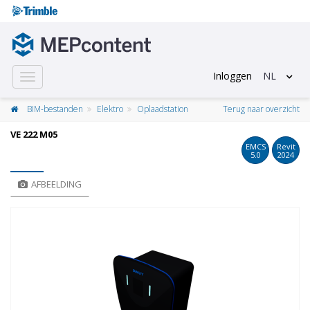
Inloggen
NL
Toggle
navigation
BIM-bestanden
Elektro
Oplaadstation
Terug naar overzicht
VE 222 M05
EMCS
Revit
5.0
2024
AFBEELDING