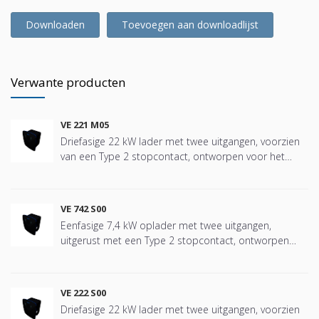
Downloaden
Toevoegen aan downloadlijst
Verwante producten
VE 221 M05
Driefasige 22 kW lader met twee uitgangen, voorzien
van een Type 2 stopcontact, ontworpen voor het
veilig en efficiënt opladen van elektrische voertuigen in
alle soorten installaties, van woongemeenschappen,
eengezinswoningen, privé- en gedeelde garages tot
VE 742 S00
tertiaire omgevingen zoals kantoren, hotels,
Eenfasige 7,4 kW oplader met twee uitgangen,
ziekenhuizen, scholen, winkelcentra, enz. Specifiek
uitgerust met een Type 2 stopcontact, ontworpen
ontworpen voor installaties die een betrouwbare,
voor het veilig en efficiënt opladen van elektrische
robuuste eenheid vereisen die eenvoudig te
voertuigen in alle soorten installaties, van
installeren en intuïtief in gebruik is. Voorzien van een
woongemeenschappen, eengezinswoningen, privé- en
2,8” kleuren TFT-display met de nieuwste LED-
VE 222 S00
gedeelde garages tot tertiaire omgevingen zoals
technologie voor het bewaken van de laadstatus en
Driefasige 22 kW lader met twee uitgangen, voorzien
kantoren, hotels, ziekenhuizen, scholen, winkelcentra,