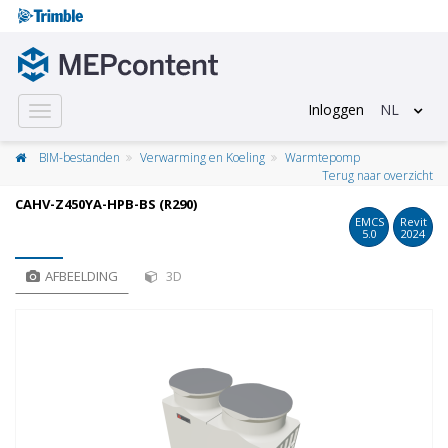
Inloggen
NL
Toggle
navigation
BIM-bestanden
Verwarming en Koeling
Warmtepomp
Terug naar overzicht
CAHV-Z450YA-HPB-BS (R290)
EMCS
Revit
5.0
2024
AFBEELDING
3D