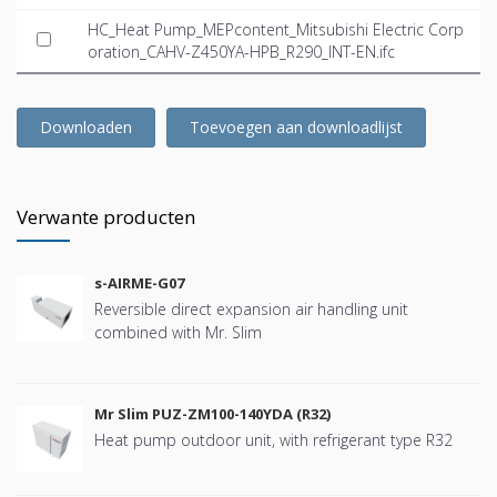
HC_Heat Pump_MEPcontent_Mitsubishi Electric Corp
oration_CAHV-Z450YA-HPB_R290_INT-EN.ifc
Downloaden
Toevoegen aan downloadlijst
Verwante producten
s-AIRME-G07
Reversible direct expansion air handling unit
combined with Mr. Slim
Mr Slim PUZ-ZM100-140YDA (R32)
Heat pump outdoor unit, with refrigerant type R32