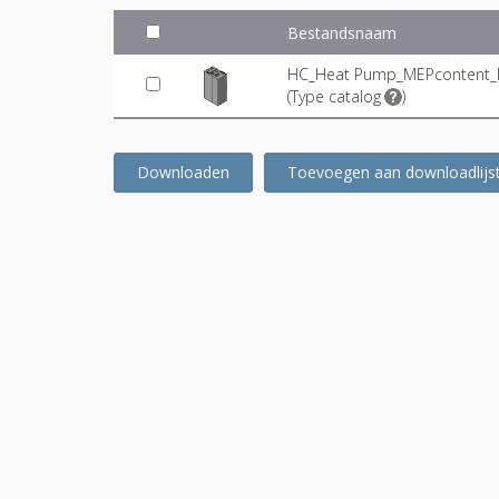
Bestandsnaam
HC_Heat Pump_MEPcontent_P
(
Type catalog
)
Downloaden
Toevoegen aan downloadlijs