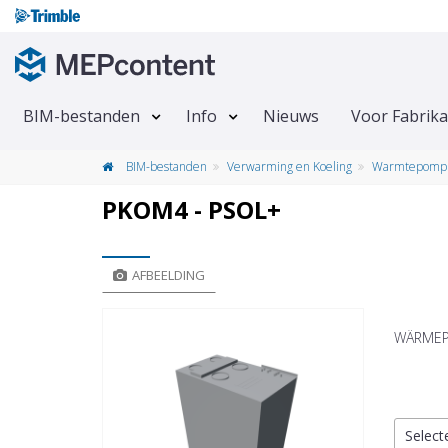
BIM-bestanden
Info
Nieuws
Voor Fabrik
BIM-bestanden
Verwarming en Koeling
Warmtepomp
PKOM4 - PSOL+
AFBEELDING
WÄRMEP
Select