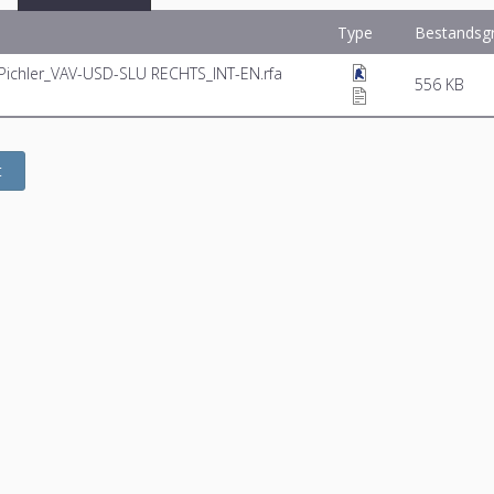
Type
Bestandsg
ichler_VAV-USD-SLU RECHTS_INT-EN.rfa
556 KB
t