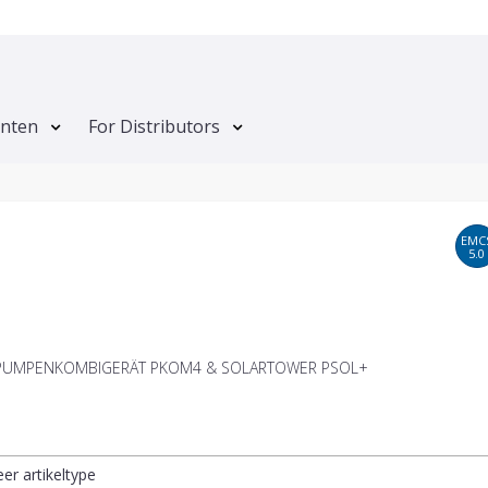
anten
For Distributors
EMC
5.0
UMPENKOMBIGERÄT PKOM4 & SOLARTOWER PSOL+
eer artikeltype