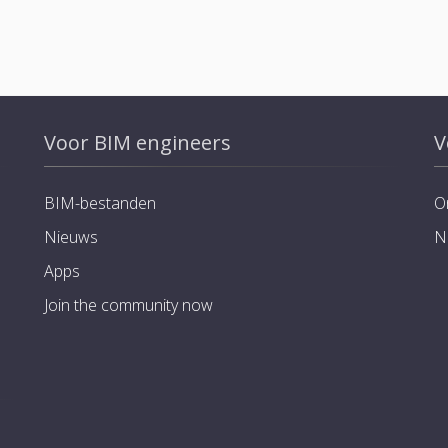
Voor BIM engineers
V
BIM-bestanden
O
Nieuws
N
Apps
Join the community now