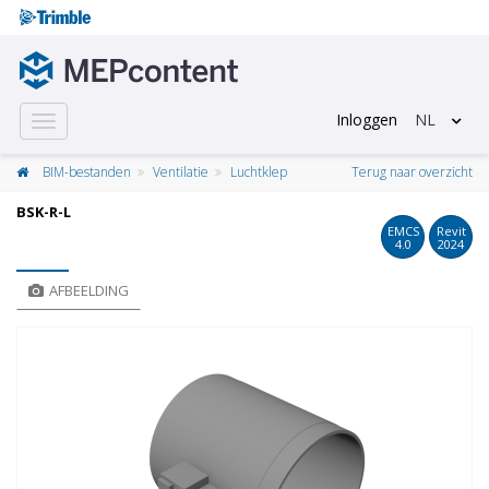
Inloggen
NL
Toggle
navigation
BIM-bestanden
Ventilatie
Luchtklep
Terug naar overzicht
BSK-R-L
EMCS
Revit
4.0
2024
AFBEELDING