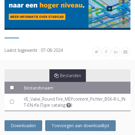
Laatst bijgewerkt :
07-08-2024
Bestanden
Bestandsnaam
VE_Valve_Round Fire_MEPcontent_Pichler_BSK-R-L_IN
T-EN.rfa (
Type catalog
)
Downloaden
Toevoegen aan downloadlijst