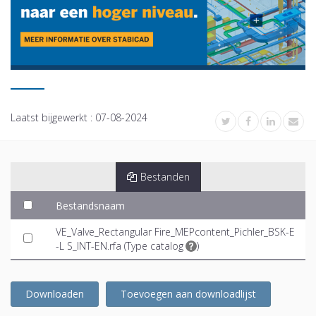
Laatst bijgewerkt :
07-08-2024
Bestanden
Bestandsnaam
VE_Valve_Rectangular Fire_MEPcontent_Pichler_BSK-E
-L S_INT-EN.rfa (
Type catalog
)
Downloaden
Toevoegen aan downloadlijst