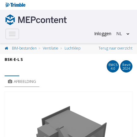
Inloggen
NL
Toggle
navigation
BIM-bestanden
Ventilatie
Luchtklep
Terug naar overzicht
BSK-E-L S
EMCS
Revit
4.0
2024
AFBEELDING