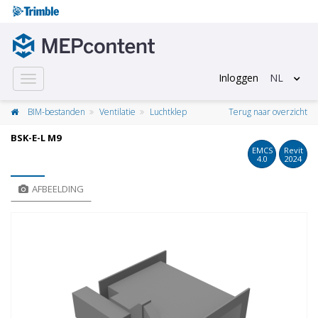
Inloggen
NL
Toggle
navigation
BIM-bestanden
Ventilatie
Luchtklep
Terug naar overzicht
BSK-E-L M9
EMCS
Revit
4.0
2024
AFBEELDING