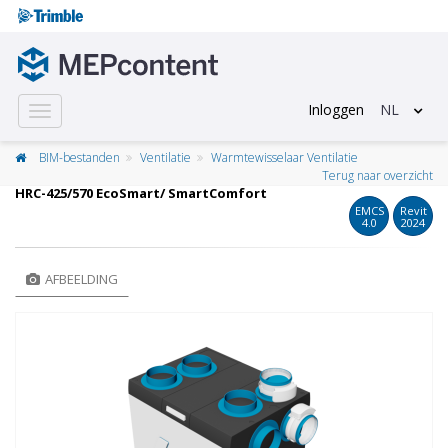
Inloggen
NL
Toggle
navigation
BIM-bestanden
Ventilatie
Warmtewisselaar Ventilatie
Terug naar overzicht
HRC-425/570 EcoSmart/ SmartComfort
EMCS
Revit
4.0
2024
AFBEELDING