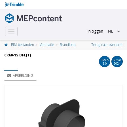
Inloggen
NL
Toggle
navigation
BIM-bestanden
Ventilatie
Brandklep
Terug naar overzicht
CR60-1S BFL(T)
EMCS
Revit
3.0
2024
AFBEELDING