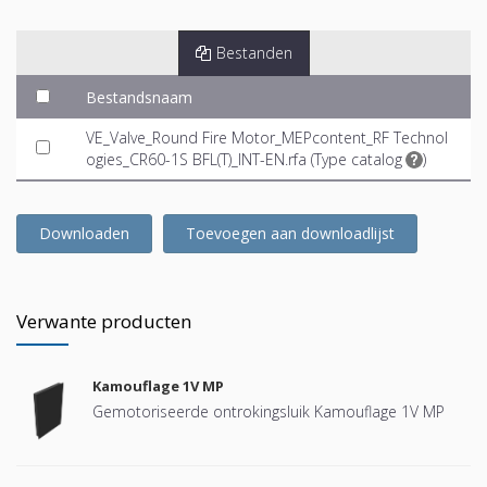
Bestanden
Bestandsnaam
VE_Valve_Round Fire Motor_MEPcontent_RF Technol
ogies_CR60-1S BFL(T)_INT-EN.rfa (
Type catalog
)
Downloaden
Toevoegen aan downloadlijst
Verwante producten
Kamouflage 1V MP
Gemotoriseerde ontrokingsluik Kamouflage 1V MP