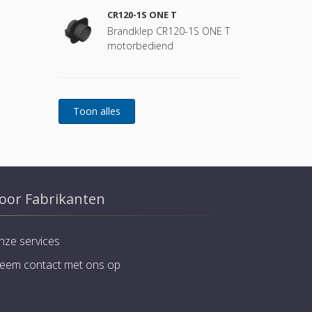
CR120-1S ONE T
Brandklep CR120-1S ONE T
motorbediend
oor Fabrikanten
nze services
eem contact met ons op