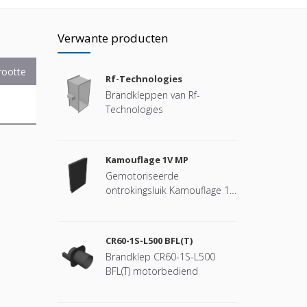
Verwante producten
rootte
Rf-Technologies
Brandkleppen van Rf-
Technologies
Kamouflage 1V MP
Gemotoriseerde
ontrokingsluik Kamouflage 1V
MP
CR60-1S-L500 BFL(T)
Brandklep CR60-1S-L500
BFL(T) motorbediend