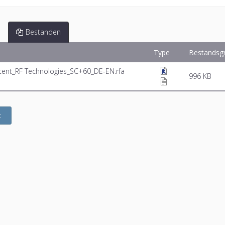
Bestanden
Type
Bestandsg
tent_RF Technologies_SC+60_DE-EN.rfa
996 KB
t