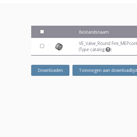
Bestandsnaam
VE_Valve_Round Fire_MEPcon
(
Type catalog
)
Downloaden
Toevoegen aan downloadlijs