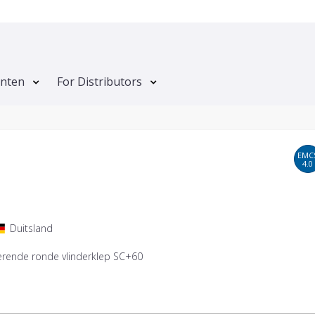
anten
For Distributors
EMC
4.0
Duitsland
rende ronde vlinderklep SC+60