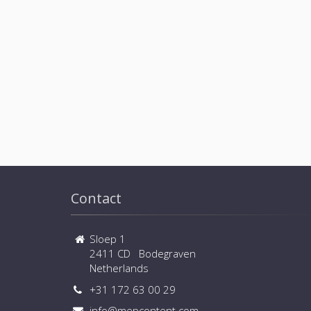
Contact
Sloep 1
2411 CD Bodegraven
Netherlands
+31 172 63 00 29
info@mepcontent.com