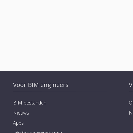
Voor BIM engineers
V
BIM-bestanden
O
Nieuws
N
Apps