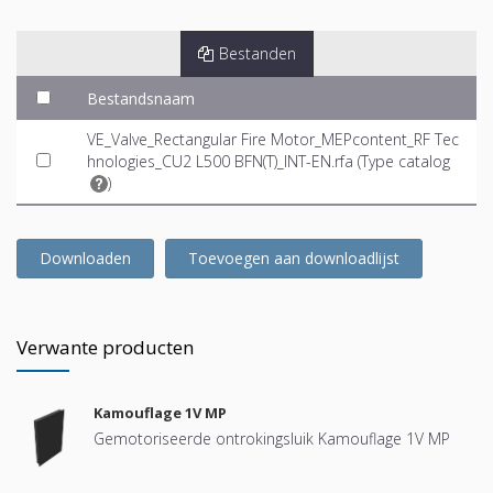
Bestanden
Bestandsnaam
VE_Valve_Rectangular Fire Motor_MEPcontent_RF Tec
hnologies_CU2 L500 BFN(T)_INT-EN.rfa (
Type catalog
)
Downloaden
Toevoegen aan downloadlijst
Verwante producten
Kamouflage 1V MP
Gemotoriseerde ontrokingsluik Kamouflage 1V MP