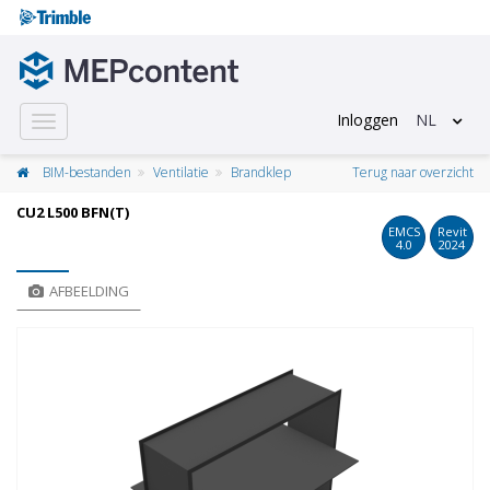
Inloggen
NL
Toggle
navigation
BIM-bestanden
Ventilatie
Brandklep
Terug naar overzicht
CU2 L500 BFN(T)
EMCS
Revit
4.0
2024
AFBEELDING