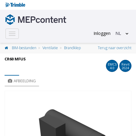
Inloggen
NL
Toggle
navigation
BIM-bestanden
Ventilatie
Brandklep
Terug naar overzicht
CR60 MFUS
EMCS
Revit
4.0
2024
AFBEELDING