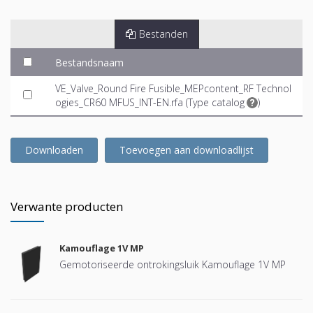
Bestanden
Bestandsnaam
VE_Valve_Round Fire Fusible_MEPcontent_RF Technol
ogies_CR60 MFUS_INT-EN.rfa (
Type catalog
)
Downloaden
Toevoegen aan downloadlijst
Verwante producten
Kamouflage 1V MP
Gemotoriseerde ontrokingsluik Kamouflage 1V MP