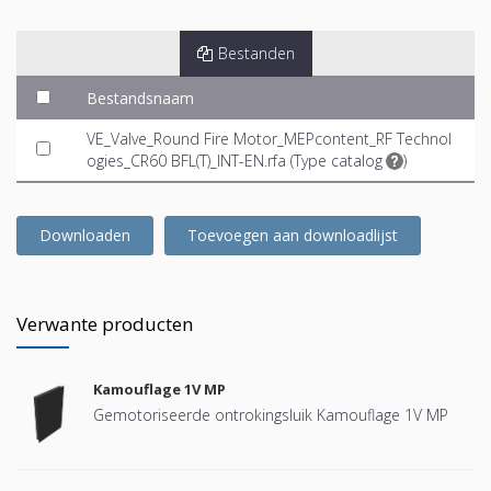
Bestanden
Bestandsnaam
VE_Valve_Round Fire Motor_MEPcontent_RF Technol
ogies_CR60 BFL(T)_INT-EN.rfa (
Type catalog
)
Downloaden
Toevoegen aan downloadlijst
Verwante producten
Kamouflage 1V MP
Gemotoriseerde ontrokingsluik Kamouflage 1V MP