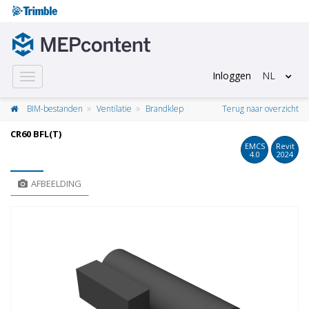
Inloggen
NL
Toggle
navigation
BIM-bestanden
Ventilatie
Brandklep
Terug naar overzicht
CR60 BFL(T)
EMCS
Revit
4.0
2024
AFBEELDING