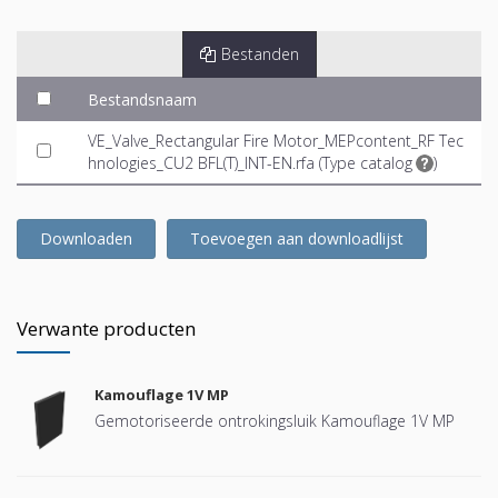
Bestanden
Bestandsnaam
VE_Valve_Rectangular Fire Motor_MEPcontent_RF Tec
hnologies_CU2 BFL(T)_INT-EN.rfa (
Type catalog
)
Downloaden
Toevoegen aan downloadlijst
Verwante producten
Kamouflage 1V MP
Gemotoriseerde ontrokingsluik Kamouflage 1V MP