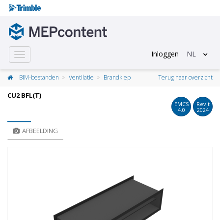
Inloggen
NL
Toggle
navigation
BIM-bestanden
Ventilatie
Brandklep
Terug naar overzicht
CU2 BFL(T)
EMCS
Revit
4.0
2024
AFBEELDING