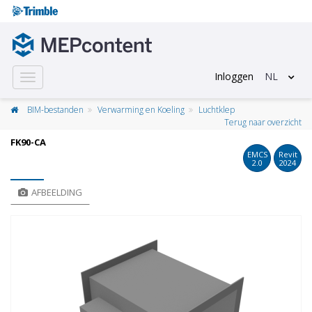
Inloggen
NL
Toggle
navigation
BIM-bestanden
Verwarming en Koeling
Luchtklep
Terug naar overzicht
FK90-CA
EMCS
Revit
2.0
2024
AFBEELDING