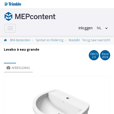
Inloggen
NL
Toggle
navigation
BIM-bestanden
Sanitair en Riolering
Wastafel
Terug naar overzicht
Lavabo à eau grande
EMCS
Revit
2.0
2024
AFBEELDING