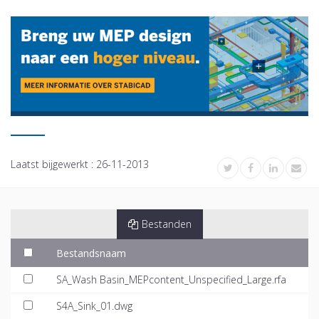
Laatst bijgewerkt :
26-11-2013
Bestanden
Bestandsnaam
SA_Wash Basin_MEPcontent_Unspecified_Large.rfa
S4A_Sink_01.dwg