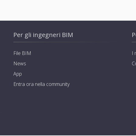
Per gli ingegneri BIM
P
File BIM
I 
News
C
App
Entra ora nella community