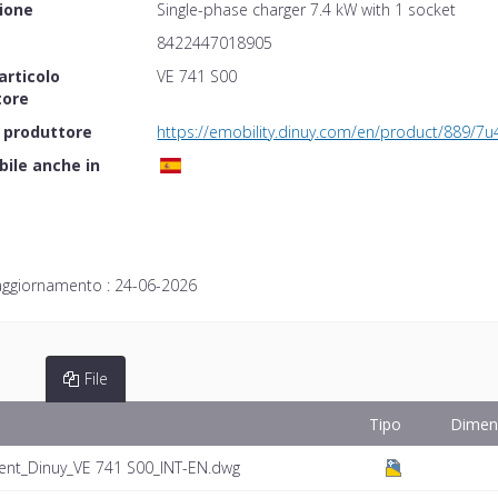
ione
Single-phase charger 7.4 kW with 1 socket
8422447018905
articolo
VE 741 S00
tore
 produttore
https://emobility.dinuy.com/en/product/889/7u
bile anche in
aggiornamento :
24-06-2026
File
Tipo
Dimen
ent_Dinuy_VE 741 S00_INT-EN.dwg