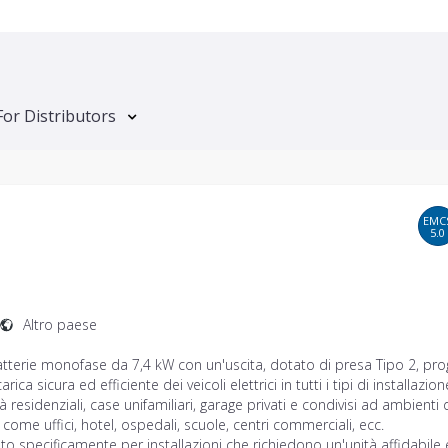
For Distributors
EMC
5.0
Altro paese
tterie monofase da 7,4 kW con un'uscita, dotato di presa Tipo 2, pro
carica sicura ed efficiente dei veicoli elettrici in tutti i tipi di installazion
 residenziali, case unifamiliari, garage privati e condivisi ad ambienti 
o come uffici, hotel, ospedali, scuole, centri commerciali, ecc.
to specificamente per installazioni che richiedono un'unità affidabile 