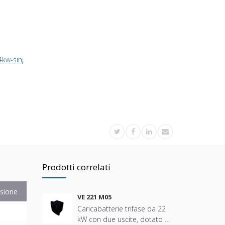
4kw-single-phase-charger-with-1-socket
Prodotti correlati
sione
VE 221 M05
Caricabatterie trifase da 22
kW con due uscite, dotato di