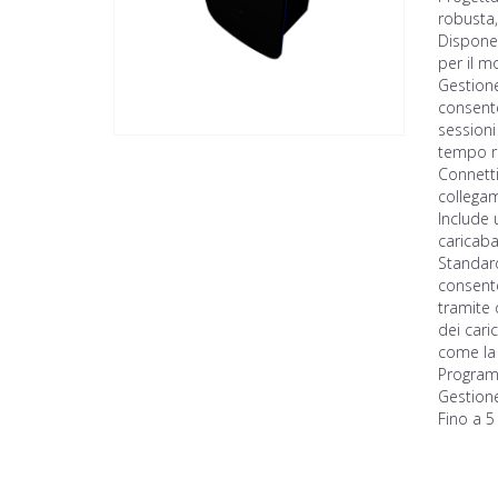
robusta, 
Dispone 
per il m
Gestione
consente
sessioni
tempo r
Connetti
collega
Include 
caricaba
Standard
consente
tramite 
dei cari
come la 
Programm
Gestione
Fino a 5