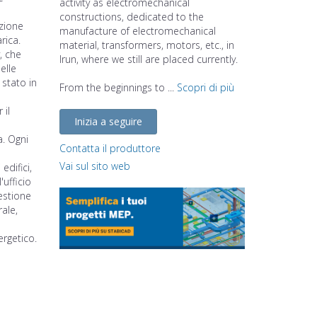
activity as electromechanical
constructions, dedicated to the
azione
manufacture of electromechanical
rica.
material, transformers, motors, etc., in
, che
Irun, where we still are placed currently.
elle
 stato in
From the beginnings to ...
Scopri di più
 il
Inizia a seguire
a. Ogni
Contatta il produttore
Vai sul sito web
edifici,
'ufficio
gestione
rale,
ergetico.