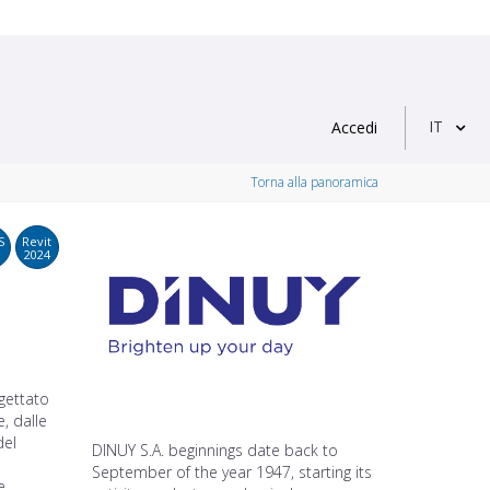
IT
Accedi
Torna alla panoramica
S
Revit
2024
gettato
e, dalle
del
DINUY S.A. beginnings date back to
September of the year 1947, starting its
e