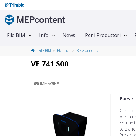
File BIM
Info
News
Per i Produttori
File BIM
Elettrico
Base di ricarica
VE 741 S00
IMMAGINE
Paese
Caricaba
per la ri
comunità
terziari
Progetta