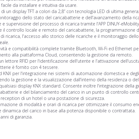
facile da installare e intuitiva da usare.
di un display TFT a colori da 2,8” con tecnologia LED di ultima gener
onitoraggio dello stato del caricabatterie e dell'avanzamento della rica
 e supervisione del processo di ricarica tramite l'APP DINUY-eMobility
 il controllo locale e remoto del caricabatterie, la programmazione d
 di ricarica, l'accesso allo storico delle ricariche e il monitoraggio dello
eale.
vità e compatibilità complete tramite Bluetooth, Wi-Fi ed Ethernet per
mento alla piattaforma Cloud, consentendo la gestione da remoto.
un lettore RFID per l'identificazione dell'utente e l'attivazione dell'uscit
tterie è fornito con 4 tessere.
 KNX per l'integrazione nei sistemi di automazione domestica e degli 
ndo la gestione e la visualizzazione dall'interno della residenza o dell
qualsiasi display KNX standard. Consente inoltre l'integrazione della 
cabatterie e del bilanciamento del carico in un punto di controllo cent
reception di un hotel o una postazione di sicurezza.
azione di modalità e orari di ricarica per ottimizzare il consumo en
 dinamica del carico in base alla potenza disponibile o contrattata.
 anni di garanzia.