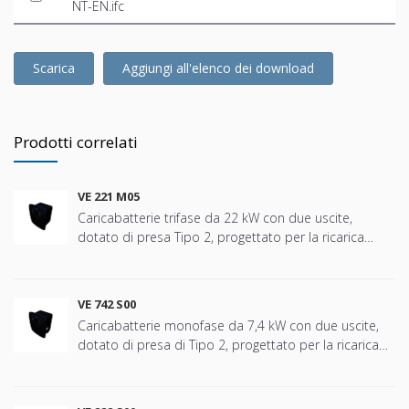
NT-EN.ifc
Scarica
Aggiungi all'elenco dei download
Prodotti correlati
VE 221 M05
Caricabatterie trifase da 22 kW con due uscite,
dotato di presa Tipo 2, progettato per la ricarica
sicura ed efficiente dei veicoli elettrici in tutti i tipi di
installazione, dalle comunità residenziali, case
unifamiliari, garage privati e condivisi ad ambienti del
VE 742 S00
terziario come uffici, hotel, ospedali, scuole, centri
Caricabatterie monofase da 7,4 kW con due uscite,
commerciali, ecc. Progettato specificamente per
dotato di presa di Tipo 2, progettato per la ricarica
installazioni che richiedono un'unità affidabile e
sicura ed efficiente dei veicoli elettrici in tutti i tipi di
robusta, facile da installare e intuitiva da usare.
installazioni, dai complessi residenziali, case
Dispone di un display TFT a colori da 2,8” con
unifamiliari, garage privati e condivisi, fino ad ambienti