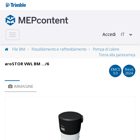
Accedi
IT
Toggle
navigation
File BIM
Riscaldamento e raffreddamento
Pompa di calore
Torna alla panoramica
aroSTOR VWL BM …/6
EMCS
Revit
5.0
2024
IMMAGINE