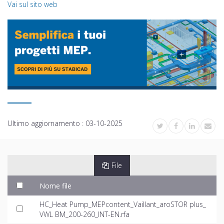
Vai sul sito web
Ultimo aggiornamento :
03-10-2025
File
Nome file
HC_Heat Pump_MEPcontent_Vaillant_aroSTOR plus_
VWL BM_200-260_INT-EN.rfa