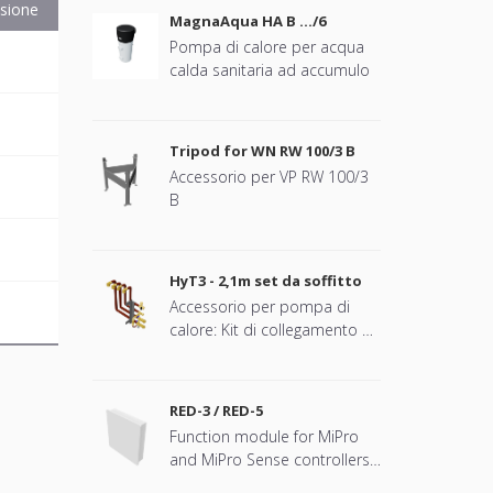
sione
MagnaAqua HA B …/6
Pompa di calore per acqua
B
calda sanitaria ad accumulo
B
Tripod for WN RW 100/3 B
Accessorio per VP RW 100/3
B
B
B
HyT3 - 2,1m set da soffitto
Accessorio per pompa di
B
calore: Kit di collegamento al
soffitto. Deve essere
abbinato a GeniaSet TEK HA
10-7.2 STB ..
RED-3 / RED-5
Function module for MiPro
and MiPro Sense controllers
Art. No. - AT/ES/FR/HU/NL/PL: