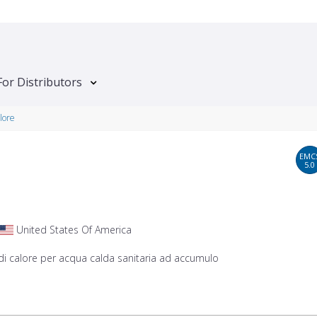
For Distributors
lore
EMC
5.0
United States Of America
i calore per acqua calda sanitaria ad accumulo