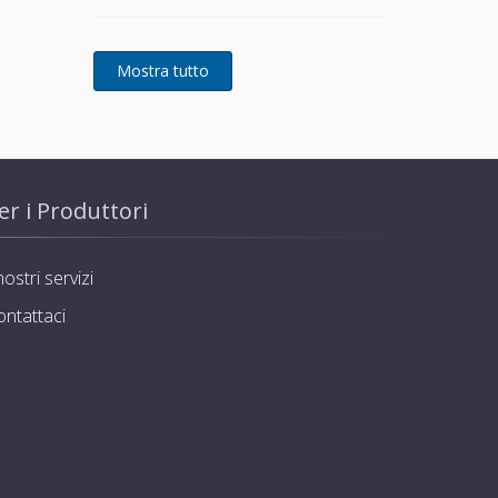
RED-3: 0020257508 RED-5:
0020257510
er i Produttori
nostri servizi
ontattaci