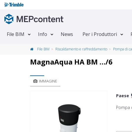
File BIM
Info
News
Per i Produttori
File BIM
Riscaldamento e raffreddamento
Pompa di ca
MagnaAqua HA BM …/6
IMMAGINE
Paese
Pompa d