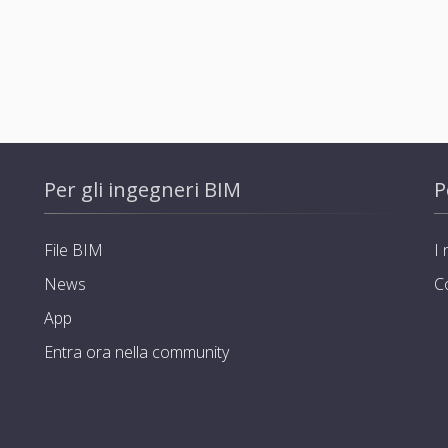
Per gli ingegneri BIM
P
File BIM
I 
News
C
App
Entra ora nella community