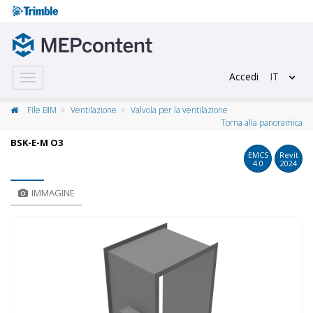
Accedi
IT
Toggle
navigation
File BIM
Ventilazione
Valvola per la ventilazione
Torna alla panoramica
BSK-E-M O3
EMCS
Revit
4.0
2024
IMMAGINE