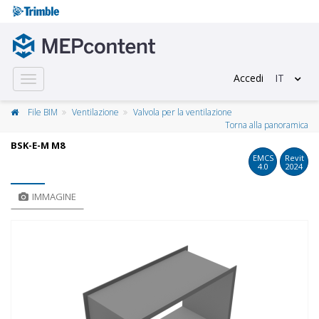
Accedi
IT
Toggle
navigation
File BIM
Ventilazione
Valvola per la ventilazione
Torna alla panoramica
BSK-E-M M8
EMCS
Revit
4.0
2024
IMMAGINE