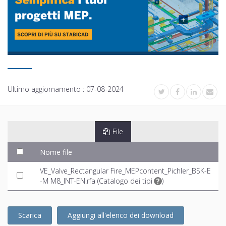
Ultimo aggiornamento :
07-08-2024
File
Nome file
VE_Valve_Rectangular Fire_MEPcontent_Pichler_BSK-E
-M M8_INT-EN.rfa (
Catalogo dei tipi
)
Scarica
Aggiungi all'elenco dei download