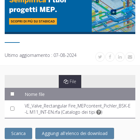
Ultimo aggiornamento :
07-08-2024
File
Nome file
VE_Valve_Rectangular Fire_MEPcontent_Pichler_BSK-E
-L M11_INT-EN.rfa (
Catalogo dei tipi
)
Scarica
Aggiungi all'elenco dei download