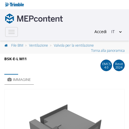
Accedi
IT
Toggle
navigation
File BIM
Ventilazione
Valvola per la ventilazione
Torna alla panoramica
BSK-E-L M11
EMCS
Revit
4.0
2024
IMMAGINE