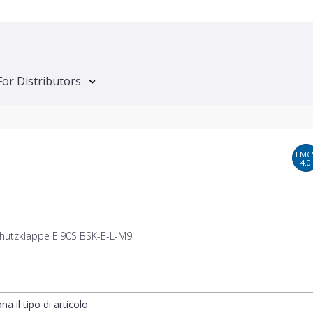
For Distributors
EMC
4.0
hutzklappe EI90S BSK-E-L-M9
na il tipo di articolo