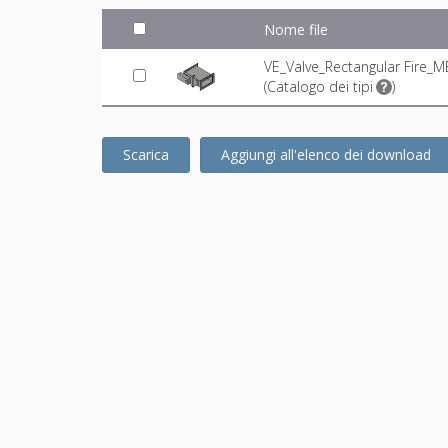
Nome file
VE_Valve_Rectangular Fire_M
(
Catalogo dei tipi
)
Scarica
Aggiungi all'elenco dei download