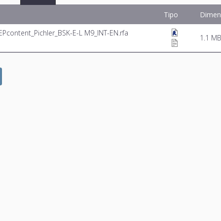
Tipo
Dimen
EPcontent_Pichler_BSK-E-L M9_INT-EN.rfa
1.1 M