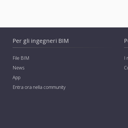
Per gli ingegneri BIM
P
File BIM
I 
News
C
App
Entra ora nella community