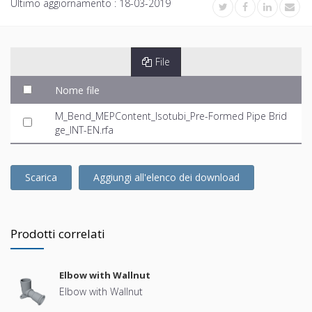
Ultimo aggiornamento :
18-03-2019
File
Nome file
M_Bend_MEPContent_Isotubi_Pre-Formed Pipe Brid
ge_INT-EN.rfa
Scarica
Aggiungi all'elenco dei download
Prodotti correlati
Elbow with Wallnut
Elbow with Wallnut