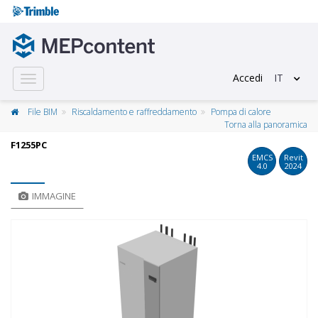
Accedi
IT
Toggle
navigation
File BIM
Riscaldamento e raffreddamento
Pompa di calore
Torna alla panoramica
F1255PC
EMCS
Revit
4.0
2024
IMMAGINE