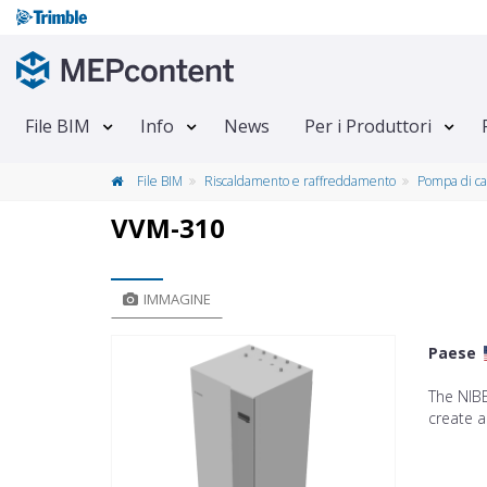
File BIM
Info
News
Per i Produttori
File BIM
Riscaldamento e raffreddamento
Pompa di ca
VVM-310
IMMAGINE
Paese
The NIB
create a