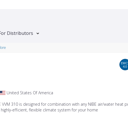
For Distributors
lore
EMC
4.0
United States Of America
E VVM 310 is designed for combination with any NIBE air/water heat 
 highly-efficient, flexible climate system for your home