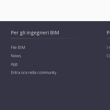
Per gli ingegneri BIM
P
File BIM
I 
News
C
App
Entra ora nella community