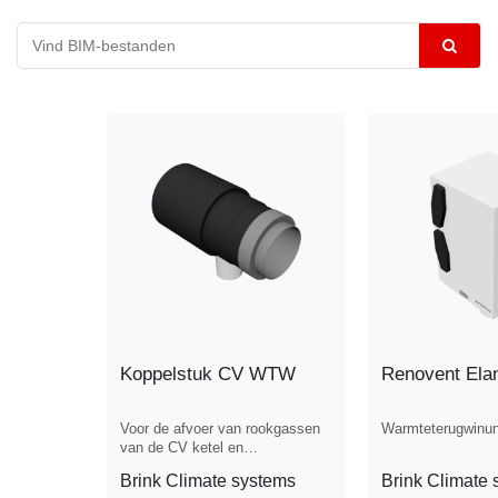
Koppelstuk CV WTW
Renovent Ela
Voor de afvoer van rookgassen
Warmteterugwinun
van de CV ketel en
ventilatielucht van Brink
Brink Climate systems
Brink Climate 
toestellen