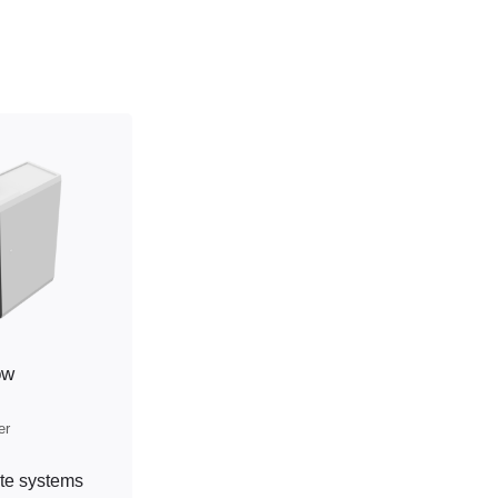
ow
er
te systems