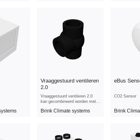
Vraaggestuurd ventileren
eBus Sens
2.0
Vraaggestuurd ventileren 2.0
CO2 Sensor
kan gecombineerd worden met
alle Renovent Excellent en
systems
Brink Climate systems
Brink Clima
Renovent Sky toestellen