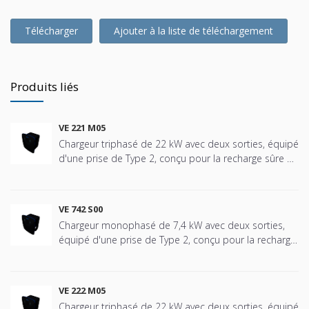
Télécharger
Ajouter à la liste de téléchargement
Produits liés
VE 221 M05
Chargeur triphasé de 22 kW avec deux sorties, équipé
d'une prise de Type 2, conçu pour la recharge sûre et
efficace des véhicules électriques dans tous types
d'installations, des communautés résidentielles,
maisons unifamiliales, garages privés et partagés aux
VE 742 S00
environnements tertiaires tels que bureaux, hôtels,
Chargeur monophasé de 7,4 kW avec deux sorties,
hôpitaux, écoles, centres commerciaux, etc.
équipé d'une prise de Type 2, conçu pour la recharge
Spécialement conçu pour les installations nécessitant
sûre et efficace des véhicules électriques dans tous
une unité fiable et robuste, facile à installer et intuitive
types d'installations, des communautés
à utiliser. Dispose d'un écran TFT couleur de 2,8” avec
résidentielles, maisons individuelles, garages privés et
une technologie LED de dernière génération pour la
VE 222 M05
partagés, jusqu'aux environnements tertiaires tels
surveillance de l'état du chargeur et la progression de
Chargeur triphasé de 22 kW avec deux sorties, équipé