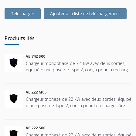
Télécharger
Ajouter à la liste de téléchargement
Produits liés
VE 742 S00
Chargeur monophasé de 7,4 kW avec deux sorties,
équipé d'une prise de Type 2, conçu pour la recharge
sûre et efficace des véhicules électriques dans tous
types d'installations, des communautés
résidentielles, maisons individuelles, garages privés et
VE 222 M05
partagés, jusqu'aux environnements tertiaires tels
Chargeur triphasé de 22 kW avec deux sorties, équipé
que les bureaux, hôtels, hôpitaux, écoles, centres
d'une prise de Type 2, conçu pour la recharge sûre et
commerciaux, etc. Ce modèle intègre les protections
efficace des véhicules électriques dans tous types
requises avec réarmement automatique pour les
d'installations, des communautés résidentielles,
installations dans les immeubles résidentiels
maisons unifamiliales, garages privés et partagés aux
collectifs où le chargeur est connecté directement au
VE 222 S00
environnements tertiaires tels que bureaux, hôtels,
compteur individuel, ce qui permet de réaliser
Chargeur triphasé de 22 kW avec deux sorties, équipé