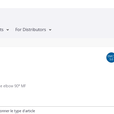
ts
For Distributors
EMC
5.0
ate elbow 90° MF
onner le type d'article