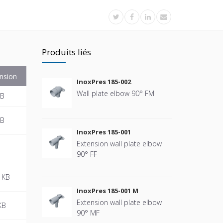
Produits liés
nsion
InoxPres 185-002
Wall plate elbow 90° FM
KB
KB
InoxPres 185-001
Extension wall plate elbow
B
90° FF
 KB
InoxPres 185-001 M
Extension wall plate elbow
KB
90° MF