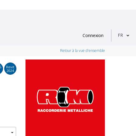
FR
Connexion
Retour à la vue d'ensemble
S
Revit
2024