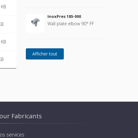
 KB
InoxPres 185-000
Wall plate elbow 90° FF
KB
 KB
KB
our Fabricants
os services