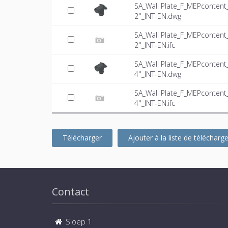
SA_Wall Plate_F_MEPconten
2''_INT-EN.dwg
SA_Wall Plate_F_MEPconten
2''_INT-EN.ifc
SA_Wall Plate_F_MEPconten
4''_INT-EN.dwg
SA_Wall Plate_F_MEPconten
4''_INT-EN.ifc
Télécharger
Ajouter à la liste de téléchar
Contact
Sloep 1