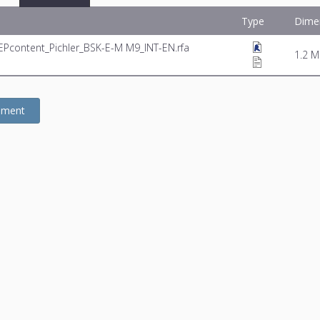
Type
Dime
EPcontent_Pichler_BSK-E-M M9_INT-EN.rfa
1.2 
gement