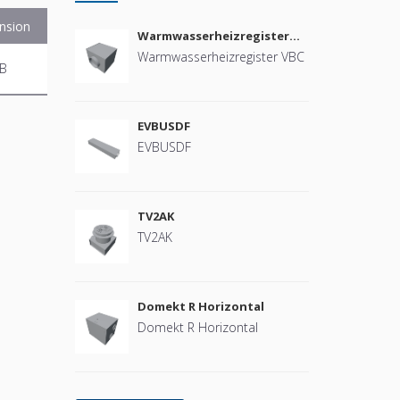
nsion
Warmwasserheizregister
VBC
Warmwasserheizregister VBC
MB
EVBUSDF
EVBUSDF
TV2AK
TV2AK
Domekt R Horizontal
Domekt R Horizontal