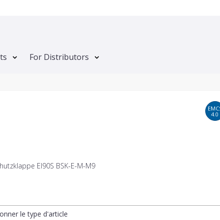
ts
For Distributors
EMC
4.0
hutzklappe EI90S BSK-E-M-M9
onner le type d'article