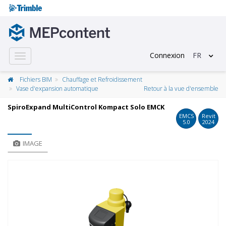
Connexion
FR
Toggle
navigation
Fichiers BIM
Chauffage et Refroidissement
Vase d'expansion automatique
Retour à la vue d'ensemble
SpiroExpand MultiControl Kompact Solo EMCK
EMCS
Revit
5.0
2024
IMAGE