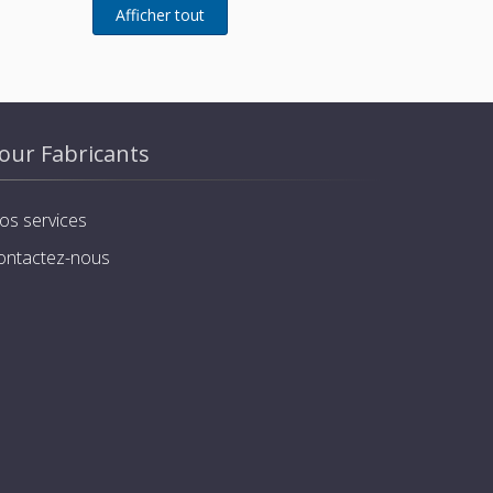
à brides
our Fabricants
os services
ontactez-nous