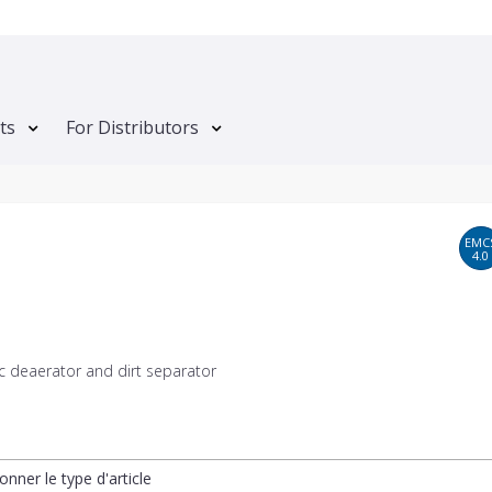
ts
For Distributors
EMC
4.0
c deaerator and dirt separator
onner le type d'article