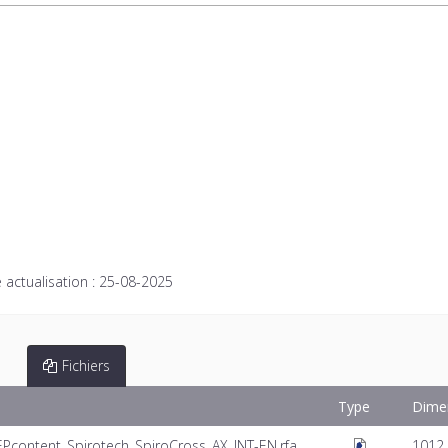
 actualisation :
25-08-2025
Fichiers
Type
Dime
EPcontent_Spirotech_SpiroCross_AX_INT-EN.rfa
1012