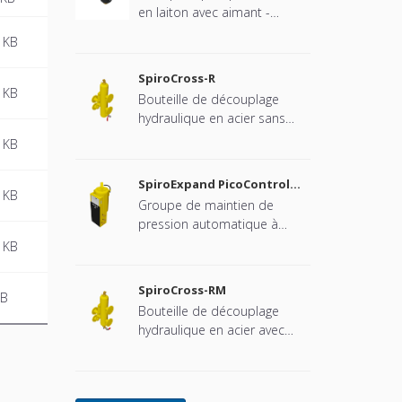
en laiton avec aimant -
Raccord universel orientable
 KB
SpiroCross-R
 KB
Bouteille de découplage
hydraulique en acier sans
aimant / Spécifique pour
 KB
installation de chaudières
Remeha cascadées - Raccord
SpiroExpand PicoControl
à brides
 KB
Kompact Solo EPCK-S
Groupe de maintien de
pression automatique à
pompe - Modèle monobloc -
 KB
1 pompe (1x 100%) - 1 vanne
de décharge mécanique -
SpiroCross-RM
KB
Bâche fermée (vase à
Bouteille de découplage
pression atmosphérique).
hydraulique en acier avec
aimant / Spécifique pour
installation de chaudières
Remeha cascadées - Raccord