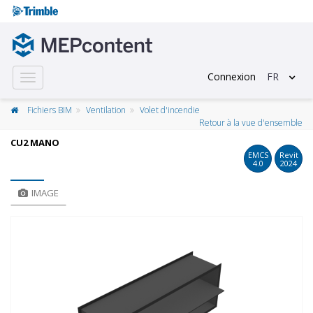
Connexion
FR
Toggle
navigation
Fichiers BIM
Ventilation
Volet d'incendie
Retour à la vue d'ensemble
CU2 MANO
EMCS
Revit
4.0
2024
IMAGE