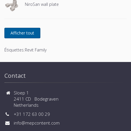
NiroSan wall plate
Étiquettes:
Revit Family
Contact
Sloep 1
2411 CD Bodegraven
Netherlands
+31 172 63 00 29
info@mepcontent.com