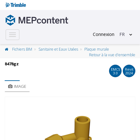
Connexion
FR
Toggle
navigation
Fichiers BIM
Sanitaire et Eaux Usées
Plaque murale
Retour à la vue d'ensemble
8478gz
EMCS
Revit
3.0
2024
IMAGE