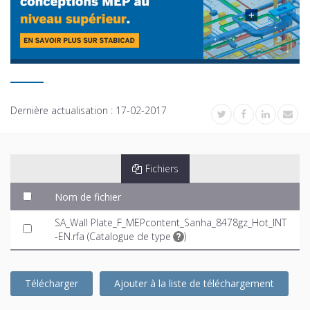
Dernière actualisation :
17-02-2017
Fichiers
Nom de fichier
SA_Wall Plate_F_MEPcontent_Sanha_8478gz_Hot_INT
-EN.rfa (
Catalogue de type
)
Télécharger
Ajouter à la liste de téléchargement