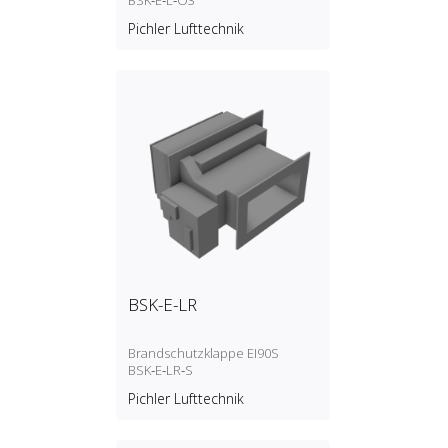
BSK‑E‑L‑O3
Pichler Lufttechnik
BSK-E-LR
Brandschutzklappe EI90S
BSK‑E‑LR‑S
Pichler Lufttechnik