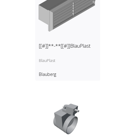
[[#]]**-**[[#]]BlauPlast
BlauPlast
Blauberg