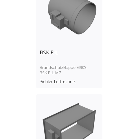
BSK-R-L
Brandschutzklappe EI90S
BSK‑R‑L‑M7
Pichler Lufttechnik