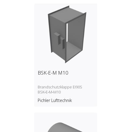
BSK-E-M M10
Brandschutzklappe EI90S
BSK‑E‑M‑M10
Pichler Lufttechnik