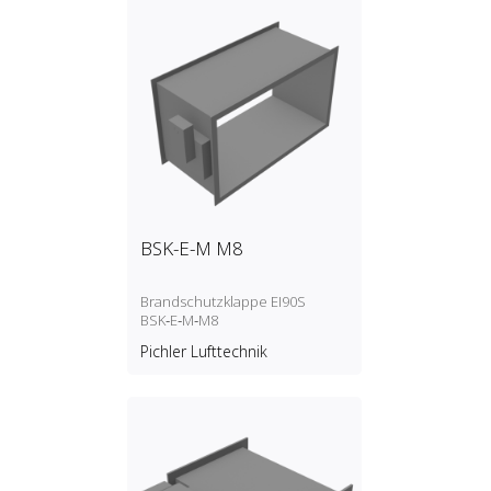
BSK-E-M M8
Brandschutzklappe EI90S
BSK‑E‑M‑M8
Pichler Lufttechnik