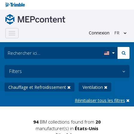
Connexion
FR
Toggle
navigation
Filters
Chauffage et Refroidissement
Ventilation
Réinitialiser tous les filtres
94
BIM collections found from
20
manufacturer(s) in
États-Unis