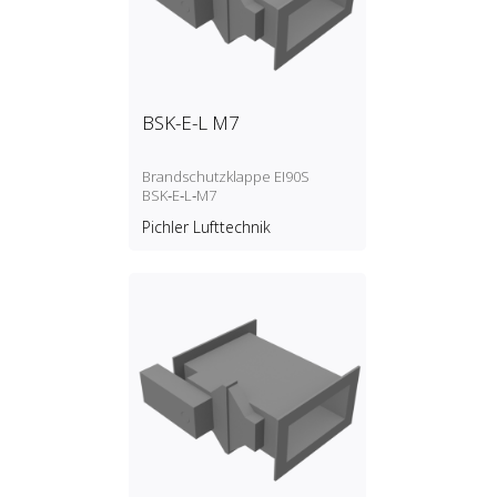
BSK-E-L M7
Brandschutzklappe EI90S
BSK‑E‑L‑M7
Pichler Lufttechnik