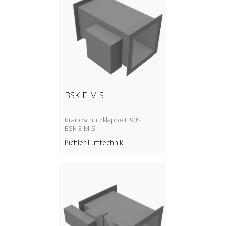
BSK-E-M S
Brandschutzklappe EI90S
BSK‑E‑M‑S
Pichler Lufttechnik