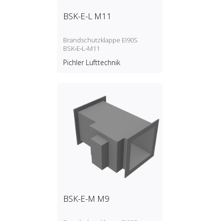
BSK-E-L M11
Brandschutzklappe EI90S
BSK‑E‑L‑M11
Pichler Lufttechnik
BSK-E-M M9