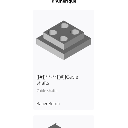
d'Amérique
[[#]]**-**[[#]]Cable
shafts
Cable shafts
Bauer Beton