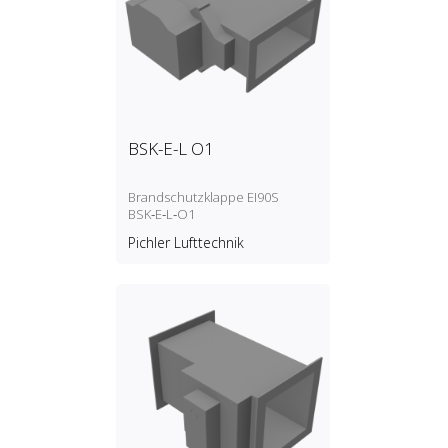
BSK-E-L O1
Brandschutzklappe EI90S
BSK‑E‑L‑O1
Pichler Lufttechnik