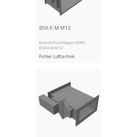
BSK-E-M M12
Brandschutzklappe EI90S
BSK‑E‑M‑M12
Pichler Lufttechnik