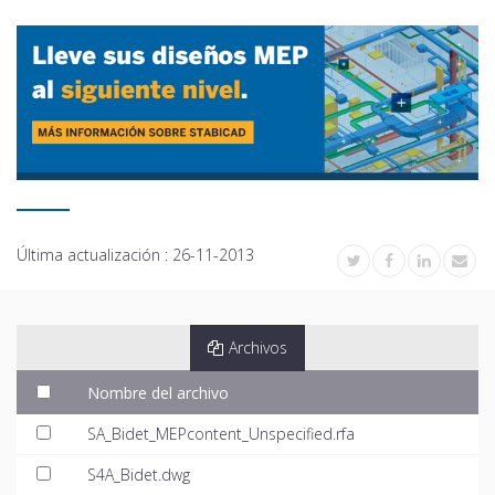
Última actualización :
26-11-2013
Archivos
Nombre del archivo
SA_Bidet_MEPcontent_Unspecified.rfa
S4A_Bidet.dwg