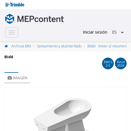
Iniciar sesión
ES
Toggle
navigation
Archivos BIM
Saneamiento y alcantarillado
Bidet
Volver al resumen
Bidé
EMCS
Revit
2.0
2024
IMAGEN