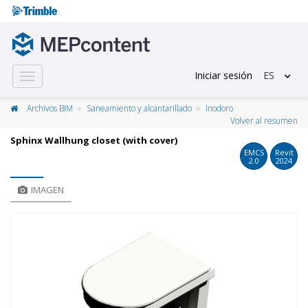
Iniciar sesión
ES
Toggle
navigation
Archivos BIM
Saneamiento y alcantarillado
Inodoro
Volver al resumen
Sphinx Wallhung closet (with cover)
EMCS
Revit
2.0
2024
IMAGEN