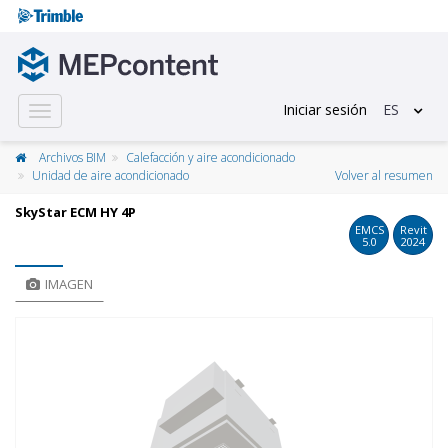
Iniciar sesión
ES
Toggle
navigation
Archivos BIM
Calefacción y aire acondicionado
Unidad de aire acondicionado
Volver al resumen
SkyStar ECM HY 4P
EMCS
Revit
5.0
2024
IMAGEN