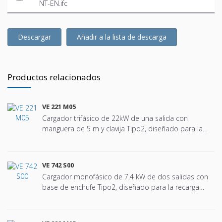
NT-EN.ifc
Descargar
Añadir a la lista de descarga
Productos relacionados
VE 221 M05
Cargador trifásico de 22kW de una salida con
manguera de 5 m y clavija Tipo2, diseñado para la
recarga segura y eficiente de vehículos eléctricos en
todo tipo de instalaciones, desde comunidades,
viviendas unifamiliares, garajes privados y
VE 742 S00
comunitarios hasta entornos terciarios como
Cargador monofásico de 7,4 kW de dos salidas con
oficinas, hoteles, hospitales, escuelas, centros
base de enchufe Tipo2, diseñado para la recarga
comerciales, etc. Especialmente diseñado para
segura y eficiente de vehículos eléctricos en todo tipo
instalaciones donde se requiere un equipo fiable,
de instalaciones, desde comunidades, viviendas
robusto, fácil de instalar y de uso intuitivo. Incorpora
unifamiliares, garajes privados y comunitarios hasta