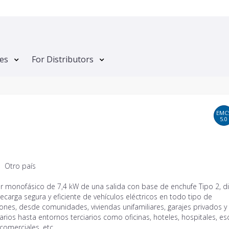
tes
For Distributors
EMC
5.0
Otro país
r monofásico de 7,4 kW de una salida con base de enchufe Tipo 2, 
recarga segura y eficiente de vehículos eléctricos en todo tipo de
iones, desde comunidades, viviendas unifamiliares, garajes privados y
rios hasta entornos terciarios como oficinas, hoteles, hospitales, es
comerciales, etc.