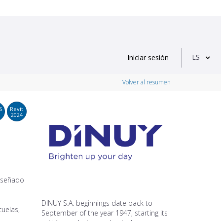
ES
Iniciar sesión
Volver al resumen
S
Revit
2024
diseñado
DINUY S.A. beginnings date back to
cuelas,
September of the year 1947, starting its