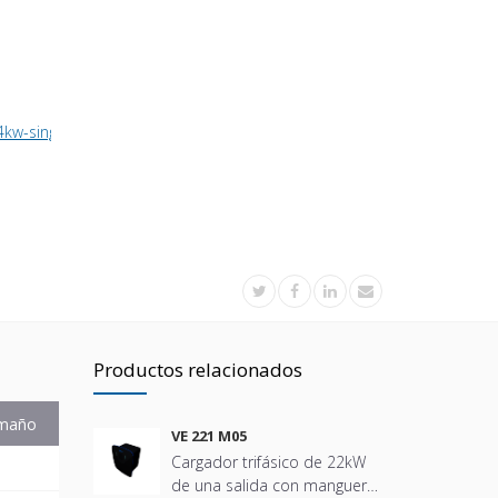
4kw-single-phase-charger-with-1-socket
Productos relacionados
maño
VE 221 M05
Cargador trifásico de 22kW
de una salida con manguera