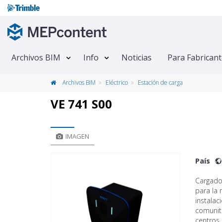
Archivos BIM
Info
Noticias
Para Fabrican
Archivos BIM
Eléctrico
Estación de carga
VE 741 S00
IMAGEN
País
Cargado
para la 
instalac
comunita
centros 