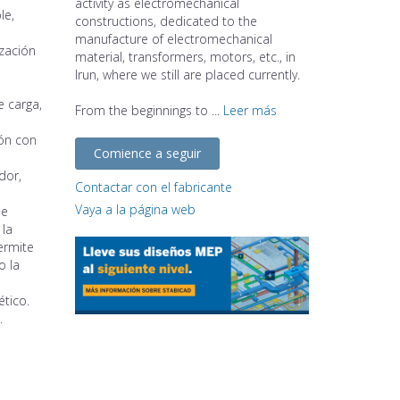
activity as electromechanical
le,
constructions, dedicated to the
manufacture of electromechanical
ización
material, transformers, motors, etc., in
Irun, where we still are placed currently.
e carga,
From the beginnings to ...
Leer más
ión con
Comience a seguir
dor,
Contactar con el fabricante
Vaya a la página web
de
 la
ermite
o la
tico.
.