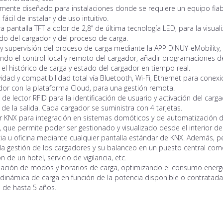
lmente diseñado para instalaciones donde se requiere un equipo fiab
fácil de instalar y de uso intuitivo.
a pantalla TFT a color de 2,8” de última tecnología LED, para la visual
do del cargador y del proceso de carga.
y supervisión del proceso de carga mediante la APP DINUY-eMobility,
ndo el control local y remoto del cargador, añadir programaciones d
el histórico de carga y estado del cargador en tiempo real.
idad y compatibilidad total vía Bluetooth, Wi-Fi, Ethernet para conex
dor con la plataforma Cloud, para una gestión remota.
de lector RFID para la identificación de usuario y activación del carga
e la salida. Cada cargador se suministra con 4 tarjetas.
r KNX para integración en sistemas domóticos y de automatización 
s, que permite poder ser gestionado y visualizado desde el interior de
ia u oficina mediante cualquier pantalla estándar de KNX. Además, p
 la gestión de los cargadores y su balanceo en un puesto central com
n de un hotel, servicio de vigilancia, etc.
ación de modos y horarios de carga, optimizando el consumo energé
dinámica de carga en función de la potencia disponible o contratada
 de hasta 5 años.