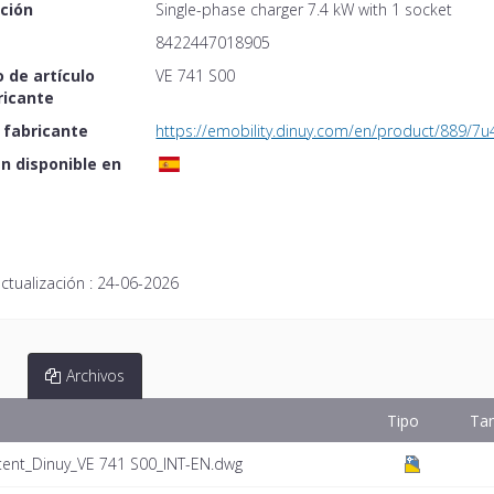
ción
Single-phase charger 7.4 kW with 1 socket
8422447018905
 de artículo
VE 741 S00
ricante
 fabricante
https://emobility.dinuy.com/en/product/889/7u
n disponible en
ctualización :
24-06-2026
Archivos
Tipo
Ta
tent_Dinuy_VE 741 S00_INT-EN.dwg