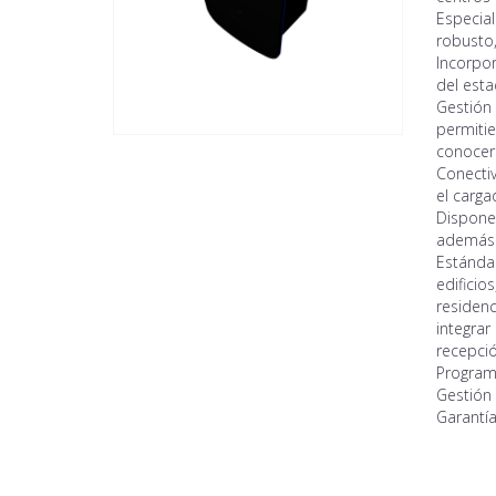
Especia
robusto, 
Incorpor
del esta
Gestión 
permitie
conocer 
Conectiv
el carga
Dispone 
además d
Estánda
edificio
residenc
integrar
recepció
Program
Gestión 
Garantía