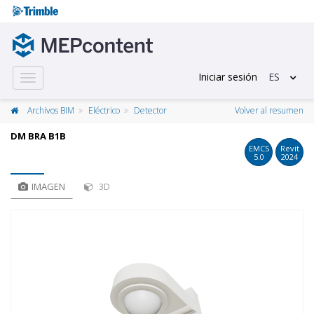
Iniciar sesión
ES
Toggle
navigation
Archivos BIM
Eléctrico
Detector
Volver al resumen
DM BRA B1B
EMCS
Revit
5.0
2024
IMAGEN
3D