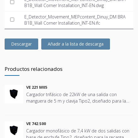
B1B_Wall Corner Installation_INT-EN.dwg
E_Detector_Movement_MEPcontent_Dinuy_DM BRA
B1B_Wall Corner Installation_INT-EN.ifc
Descargar
Añadir a la lista de descarga
Productos relacionados
VE 221 M05
Cargador trifásico de 22kW de una salida con
manguera de 5 m y clavija Tipo2, diseñado para la
recarga segura y eficiente de vehículos eléctricos en
todo tipo de instalaciones, desde comunidades,
viviendas unifamiliares, garajes privados y
VE 742 S00
comunitarios hasta entornos terciarios como
Cargador monofásico de 7,4 kW de dos salidas con
oficinas, hoteles, hospitales, escuelas, centros
base de enchufe Tipo2, diseñado para la recarga