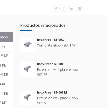
Productos relacionados
maño
InoxPres 185-002
Wall plate elbow 90° FM
2 KB
.5 KB
InoxPres 185-001
4 KB
Extension wall plate elbow
.9 KB
90° FF
4 KB
InoxPres 185-001 M
.1 KB
Extension wall plate elbow
2 KB
90° MF