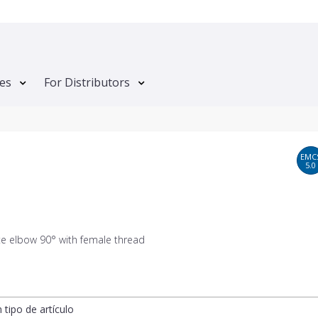
tes
For Distributors
EMC
5.0
te elbow 90° with female thread
n tipo de artículo