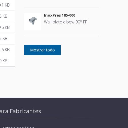
.1 KB
InoxPres 185-000
8 KB
Wall plate elbow 90° FF
.6 KB
5 KB
.6 KB
9 KB
ara Fabricantes