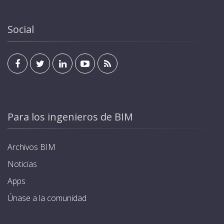
RFID para la identificación de usuario y activación del
residencia u oficina mediante cualquier pantalla
cargador, además de la salida. Cada cargador se
estándar de KNX. Programación de modos y horarios
suministra con 4 tarjetas. Estándar KNX para
Social
de carga, optimizando el consumo energético.
integración en sistemas domóticos y de
Garantía de hasta 5 años.
automatización de edificios, que permite poder ser
gestionado y visualizado desde el interior de la
residencia u oficina mediante cualquier pantalla
estándar de KNX. Programación de modos y horarios
de carga, optimizando el consumo energético.
Garantía de hasta 5 años.
Para los ingenieros de BIM
Archivos BIM
Noticias
Apps
Únase a la comunidad