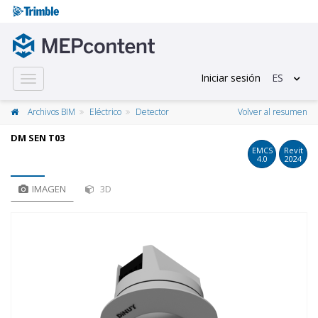
Iniciar sesión
ES
Toggle
navigation
Archivos BIM
Eléctrico
Detector
Volver al resumen
DM SEN T03
EMCS
Revit
4.0
2024
IMAGEN
3D