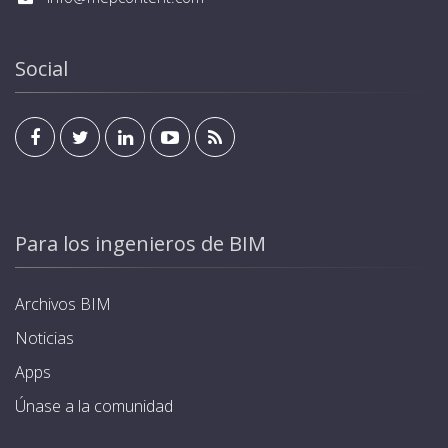
gestionado y visualizado desde el interior de la
RFID para la identificación de usuario y activación del
residencia u oficina mediante cualquier pantalla
cargador, además de la salida. Cada cargador se
estándar de KNX. Programación de modos y horarios
suministra con 4 tarjetas. Estándar KNX para
Social
de carga, optimizando el consumo energético.
integración en sistemas domóticos y de
Garantía de hasta 5 años.
automatización de edificios, que permite poder ser
gestionado y visualizado desde el interior de la
residencia u oficina mediante cualquier pantalla
estándar de KNX. Programación de modos y horarios
de carga, optimizando el consumo energético.
Garantía de hasta 5 años.
Para los ingenieros de BIM
Archivos BIM
Noticias
Apps
Únase a la comunidad