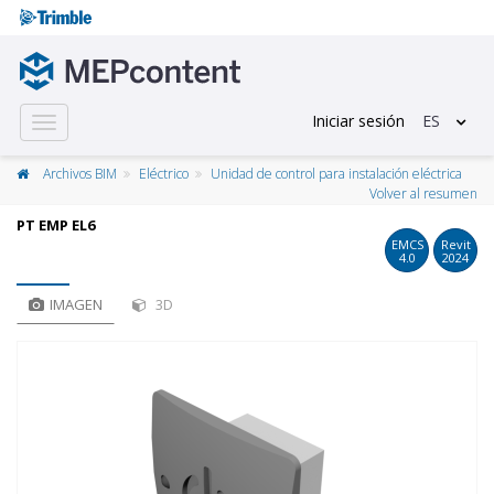
Iniciar sesión
ES
Toggle
navigation
Archivos BIM
Eléctrico
Unidad de control para instalación eléctrica
Volver al resumen
PT EMP EL6
EMCS
Revit
4.0
2024
IMAGEN
3D