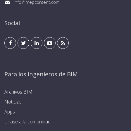
Cloud, para una gestión remota. Dispone de lector
info@mepcontent.com
gestionado y visualizado desde el interior de la
RFID para la identificación de usuario y activación del
residencia u oficina mediante cualquier pantalla
cargador, además de la salida. Cada cargador se
estándar de KNX. Programación de modos y horarios
suministra con 4 tarjetas. Estándar KNX para
Social
de carga, optimizando el consumo energético.
integración en sistemas domóticos y de
Garantía de hasta 5 años.
automatización de edificios, que permite poder ser
gestionado y visualizado desde el interior de la
residencia u oficina mediante cualquier pantalla
estándar de KNX. Programación de modos y horarios
de carga, optimizando el consumo energético.
Garantía de hasta 5 años.
Para los ingenieros de BIM
Archivos BIM
Noticias
Apps
Únase a la comunidad