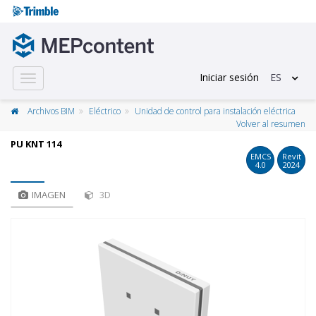
Iniciar sesión
ES
Toggle
navigation
Archivos BIM
Eléctrico
Unidad de control para instalación eléctrica
Volver al resumen
PU KNT 114
EMCS
Revit
4.0
2024
IMAGEN
3D