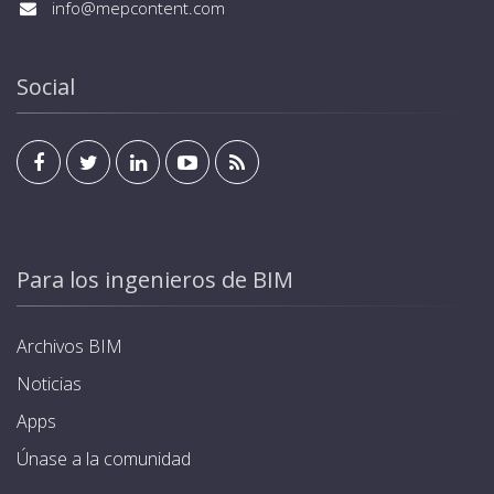
Cloud, para una gestión remota. Dispone de lector
info@mepcontent.com
gestionado y visualizado desde el interior de la
RFID para la identificación de usuario y activación del
residencia u oficina mediante cualquier pantalla
cargador, además de la salida. Cada cargador se
estándar de KNX. Programación de modos y horarios
suministra con 4 tarjetas. Estándar KNX para
Social
de carga, optimizando el consumo energético.
integración en sistemas domóticos y de
Garantía de hasta 5 años.
automatización de edificios, que permite poder ser
gestionado y visualizado desde el interior de la
residencia u oficina mediante cualquier pantalla
estándar de KNX. Programación de modos y horarios
de carga, optimizando el consumo energético.
Garantía de hasta 5 años.
Para los ingenieros de BIM
Archivos BIM
Noticias
Apps
Únase a la comunidad